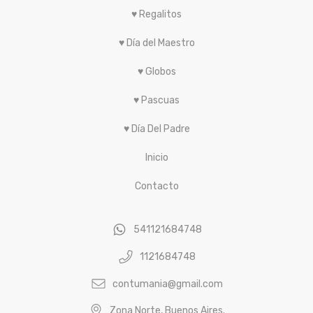
♥ Regalitos
♥ Día del Maestro
♥ Globos
♥ Pascuas
♥ Día Del Padre
Inicio
Contacto
541121684748
1121684748
contumania@gmail.com
Zona Norte, Buenos Aires.