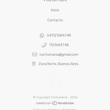
♥ Día Del Padre
Inicio
Contacto
541121684748
1121684748
contumania@gmail.com
Zona Norte, Buenos Aires.
© Copyright Contumania - 2026
Todos los derechos reservados.