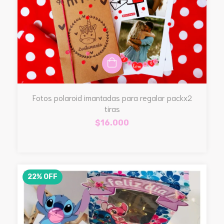
Fotos polaroid imantadas para regalar packx2
tiras
$16.000
22
%
OFF