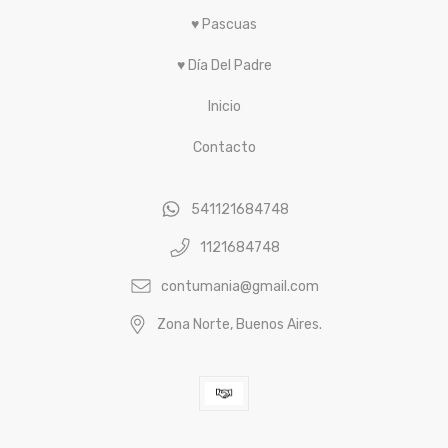
♥ Día Del Padre
Inicio
Contacto
541121684748
1121684748
contumania@gmail.com
Zona Norte, Buenos Aires.
© Copyright Contumania - 2026