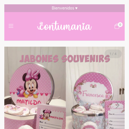
Bienvenidos ♥
0
1
/
4